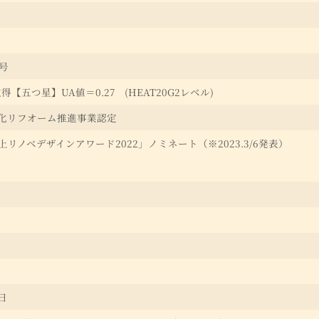
0号
得【五つ星】UA値＝0.27 (HEAT20G2レベル)
化リフオーム推進事業認定
上リノベデザインアワード2022」ノミネート（※2023.3/6発表）
日
0日