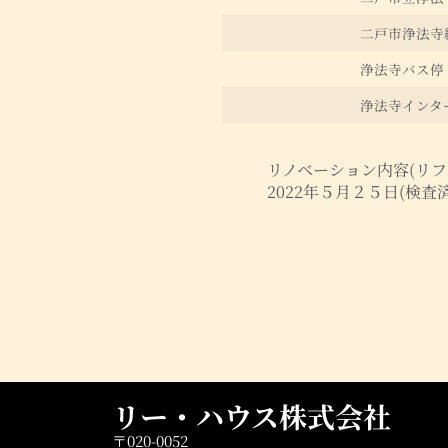
二戸市浄法寺総
浄法寺バス停 
浄法寺インター
リノベーション内容(リフ
2022年５月２５日(検査済証
リー・ハウス株式会社
〒020-0052