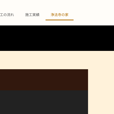
工の流れ
施工実績
浄法寺の家