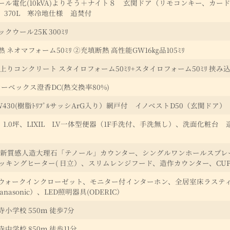
ール電化(10kVA)よりそう＋ナイト８ 玄関ドア（リモコンキー、カー
ic）370L 寒冷地仕様 追焚付
クウール25K 300ﾐﾘ
 ネオマフォーム50ﾐﾘ ②充填断熱 高性能GW16㎏品105ﾐﾘ
上りコンクリート スタイロフォーム50ﾐﾘ+スタイロフォーム50ﾐﾘ 挟み込み(
ーベックス澄香DC(熱交換率80%)
PW430(樹脂ﾄﾘﾌﾟﾙサッシArG入り）網戸付 イノベストD50（玄関ドア）
 1.0坪、LIXIL LV一体型便器（1F手洗付、手洗無し）、洗面化粧台 
 新質感人造大理石「テノール」カウンター、シングルワンホールスプレー混
クッキングヒーター( 日立）、スリムレンジフード、造作カウンター、CU
ウォークインクローゼット、モニター付インターホン、全居室床ラステ
nasonic）、LED照明器具(ODERIC）
小学校 550ｍ 徒歩7分
中学校 850ｍ 徒歩11分