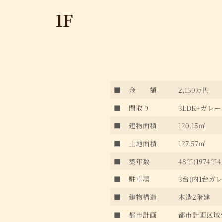
1F
■
金 額
2,150万円
■
間取り
3LDK+ガレ
■
建物面積
120.15㎡
■
土地面積
127.57㎡
■
築年数
48年(1974
■
駐車場
3台(内1台ガ
■
建物構造
木造2階建
■
都市計画
都市計画区域