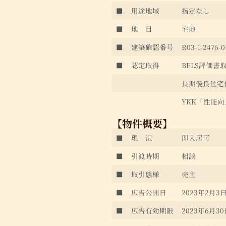
■
用途地域
指定なし
■
地 目
宅地
■
建築確認番号
R03-1-2476-
■
認定取得
BELS評価書取
長期優良住宅
YKK「性能向
【物件概要】
■
現 況
即入居可
■
引渡時期
相談
■
取引態様
売主
■
広告公開日
2023年2月3
■
広告有効期限
2023年6月3