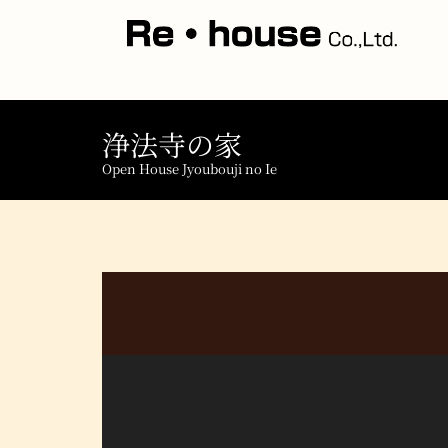
浄法寺の家
Open House Jyoubouji no Ie