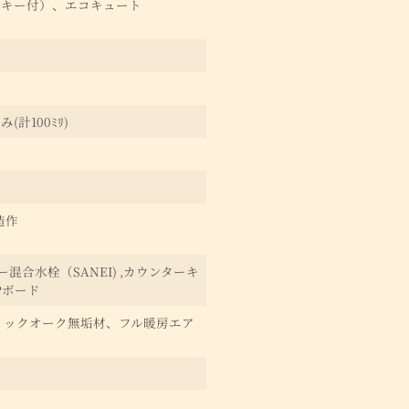
ドキー付）、エコキュート
計100ﾐﾘ)
造作
合水栓（SANEI) ,カウンターキ
Pボード
ィックオーク無垢材、フル暖房エア