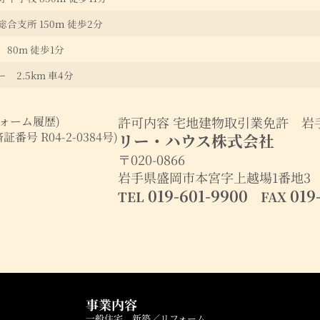
合支所 150ｍ 徒歩2分
80m 徒歩1分
 2.5km 車4分
ォーム履歴)
許可内容 宅地建物取引業免許 岩手
番号 R04-2-0384号)
リー・ハウス株式会社
〒020-0866
岩手県盛岡市本宮字上越場1番地3
019-601-9900
019
TEL
FAX
事業内容
一般住宅 新築／リフォーム