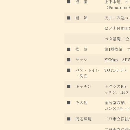
■
設 備
上下水道、オ
（Panason
■
断 熱
天井／吹込ロッ
壁／①付加断熱
ベタ基礎／ 立
■
換 気
第1種換気 マ
■
サッシ
YKKap A
■
バス・トイレ
TOTOサザナ
・洗面
■
キッチン
トクラスBb
ッチン、IH
■
その他
全居室収納、
コン×2台（Pa
■
周辺環境
二戸市立浄法寺
二戸市立浄法寺